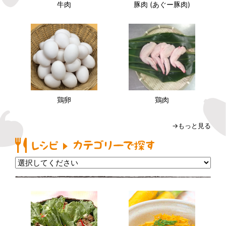
牛肉
豚肉 (あぐー豚肉)
鶏卵
鶏肉
→もっと見る