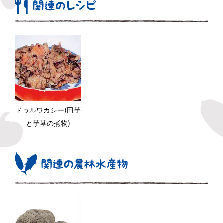
ドゥルワカシー(田芋
と芋茎の煮物)