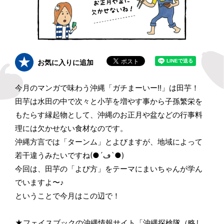
お気に入りに追加
今月のマンガで味わう沖縄「ガチまーいー!!」は田芋！
田芋は水田の中で次々と小芋を増やす事から子孫繁栄を
もたらす縁起物として、沖縄のお正月や盆などの行事料
理には欠かせない食材なのです。
沖縄方言では「ターンム」とよびますが、地域によって
若干違うみたいですね(●´ڡ`●)
今回は、田芋の「よび方」をテーマにまいちゃんが学ん
でいますよ〜♪
ということで今月はこの辺で！
★フェイスブックの沖縄情報サイト「沖縄探検隊（略し