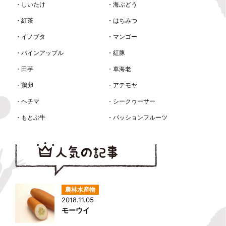
・しいたけ
・海ぶどう
・紅茶
・はちみつ
・イノブタ
・マンゴー
・パインアップル
・紅豚
・田芋
・車海老
・鶏卵
・アテモヤ
・ヘチマ
・シークヮーサー
・もとぶ牛
・パッションフルーツ
2018.11.05
モーウイ