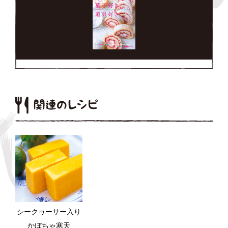
シークヮーサー入り
かぼちゃ寒天