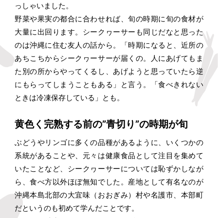
っしゃいました。
野菜や果実の都合に合わせれば、旬の時期に旬の食材が
大量に出回ります。シークヮーサーも同じだなと思った
のは沖縄に住む友人の話から。「時期になると、近所の
あちこちからシークヮーサーが届くの。人にあげてもま
た別の所からやってくるし、あげようと思っていたら逆
にもらってしまうこともある」と言う。「食べきれない
ときは冷凍保存している」とも。
黄色く完熟する前の”青切り”の時期が旬
ぶどうやリンゴに多くの品種があるように、いくつかの
系統があることや、元々は健康食品として注目を集めて
いたことなど、シークヮーサーについては恥ずかしなが
ら、食べ方以外ほぼ無知でした。産地として有名なのが
沖縄本島北部の大宜味（おおぎみ）村や名護市、本部町
だというのも初めて学んだことです。