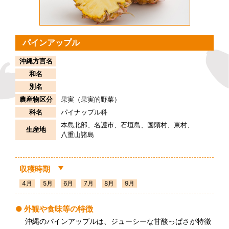
パインアップル
沖縄方言名
和名
別名
農産物区分
果実（果実的野菜）
科名
パイナップル科
本島北部
名護市
石垣島
国頭村
東村
生産地
八重山諸島
収穫時期
4月
5月
6月
7月
8月
9月
外観や食味等の特徴
沖縄のパインアップルは、ジューシーな甘酸っぱさが特徴