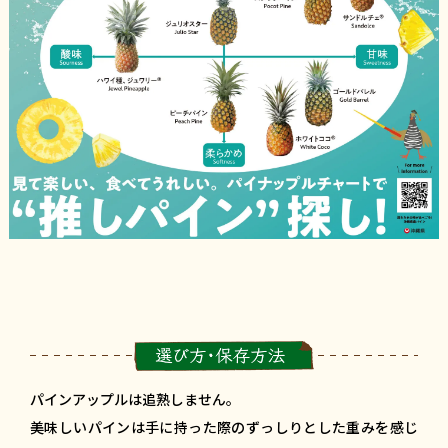
ジュ
パインアップルは追熟しません。
美味しいパインは手に持った際のずっしりとした重みを感じ