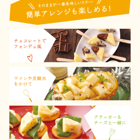
②皮
③く
④切