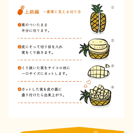
❶初
①パ
②縦
③実
④一
❷上
①葉