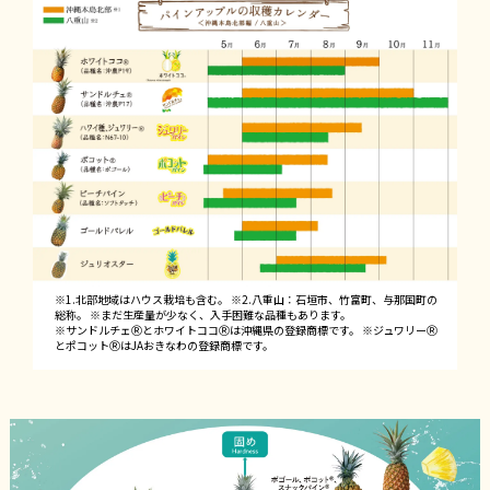
パイ
※1.北部地域はハウス栽培も含む。 ※2.八重山：石垣市、竹富町、与那国町の
総称。 ※まだ生産量が少なく、入手困難な品種もあります。
ホワ
※サンドルチェⓇとホワイトココⓇは沖縄県の登録商標です。 ※ジュワリーⓇ
とポコットⓇはJAおきなわの登録商標です。
サン
ジュ
ポコ
ピー
ゴー