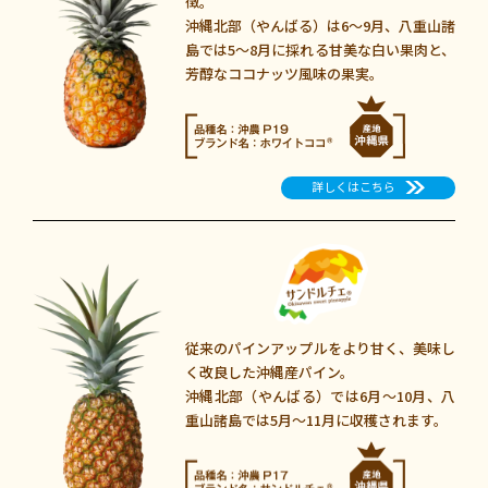
徴。
沖縄北部（やんばる）は6～9月
、
八重山諸
島では5～8月に採れる
甘美な白い果肉と、
芳醇なココナッツ風味の果実。
詳しくはこちら
従来のパインアップルをより甘く、
美味し
く改良した沖縄産パイン。
沖縄北部（やんばる）では6月〜10月
、
八
重山諸島では5月〜11月に収穫されます。