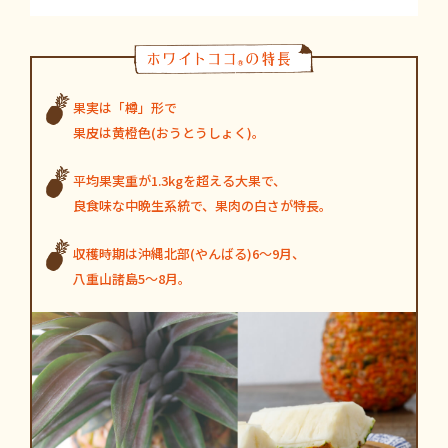
果実は「樽」形で
果皮は黄橙色(おうとうしょく)。
平均果実重が1.3kgを超える大果で、
良食味な中晩生系統で、果肉の白さが特長。
収穫時期は沖縄北部(やんばる)6～9月、
八重山諸島5～8月。