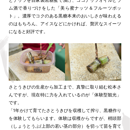
とナッツを自家製黒糖蜜で漬け、ココナッツオイルとラ
ム酒で香りづけをした「美ら蜜ナッツ＆フルーツポッ
ト」。濃厚でコクのある黒糖本来のおいしさが味わえる
のはもちろん、アイスなどにかければ、贅沢なスイーツ
になると好評です。
さとうきびの生産から加工まで、真摯に取り組む松本さ
んですが、現在特に力を入れているのが「体験型観光」
です。
「1年かけて育てたさとうきびを収穫して搾り、黒糖作り
を体験してもらいます。体験は収穫からですが、梢頭部
（しょうとうぶ/上部の若い茎の部分）を切って苗を育て