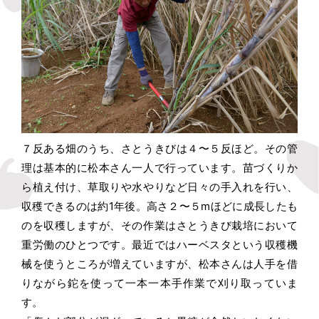
７反ある畑のうち、さとうきびは４〜５反ほど。その管
理は基本的に松本さん一人で行っています。苗づくりか
ら植え付け、草取りや水やりなど日々の手入れを行い、
収穫できるのは約1年後。高さ２〜５mほどに成長したも
のを収穫しますが、その作業はさとうきび栽培において
重労働のひとつです。最近ではハーベスタという収穫機
械を使うところが増えていますが、松本さんは人手を借
りながら鉈を使って一本一本手作業で刈り取っていま
す。