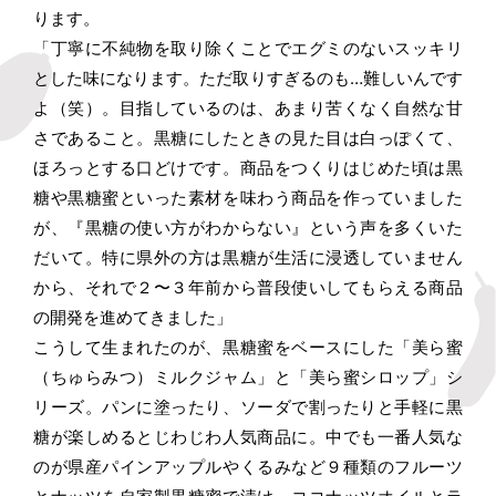
ります。
「丁寧に不純物を取り除くことでエグミのないスッキリ
とした味になります。ただ取りすぎるのも…難しいんです
よ（笑）。目指しているのは、あまり苦くなく自然な甘
さであること。黒糖にしたときの見た目は白っぽくて、
ほろっとする口どけです。商品をつくりはじめた頃は黒
糖や黒糖蜜といった素材を味わう商品を作っていました
が、『黒糖の使い方がわからない』という声を多くいた
だいて。特に県外の方は黒糖が生活に浸透していません
から、それで２〜３年前から普段使いしてもらえる商品
の開発を進めてきました」
こうして生まれたのが、黒糖蜜をベースにした「美ら蜜
（ちゅらみつ）ミルクジャム」と「美ら蜜シロップ」シ
リーズ。パンに塗ったり、ソーダで割ったりと手軽に黒
糖が楽しめるとじわじわ人気商品に。中でも一番人気な
のが県産パインアップルやくるみなど９種類のフルーツ