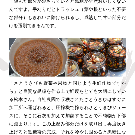
「傷んだ部分が混ざっていると黒糖が全然おいしくない
んですよ。手刈りだとトラッシュ（葉や根といった不要
な部分）もきれいに除けられるし、成熟して甘い部分だ
けを選別できるんです」
「さとうきびも野菜や果物と同じよう生鮮作物ですか
ら」と良質な黒糖を作る上で鮮度をとても大切にしてい
る松本さん。自社農園で収穫されたさとうきびはすぐに
加工所へ運ばれると、圧搾機で搾られさとうきびジュー
スに。そこに石灰を加えて加熱することで不純物が下部
に溜まります。この上澄み部分だけを取り出し再度炊き
上げると黒糖蜜の完成。それを冷やし固めると黒糖にな