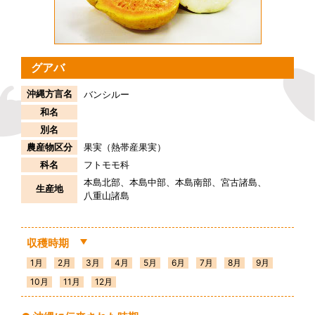
グアバ
沖縄方言名
バンシルー
和名
別名
農産物区分
果実（熱帯産果実）
科名
フトモモ科
本島北部
本島中部
本島南部
宮古諸島
生産地
八重山諸島
収穫時期
1月
2月
3月
4月
5月
6月
7月
8月
9月
10月
11月
12月