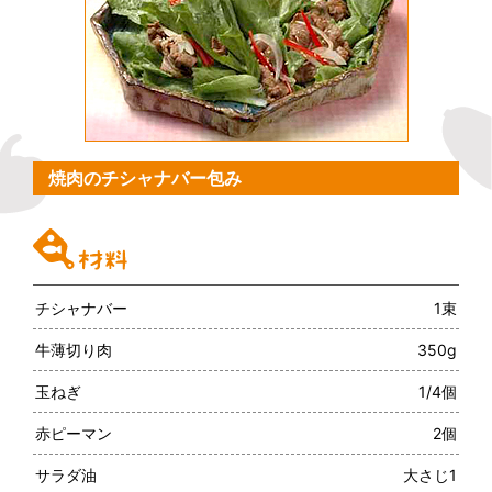
焼肉のチシャナバー包み
チシャナバー
1束
牛薄切り肉
350g
玉ねぎ
1/4個
赤ピーマン
2個
サラダ油
大さじ1