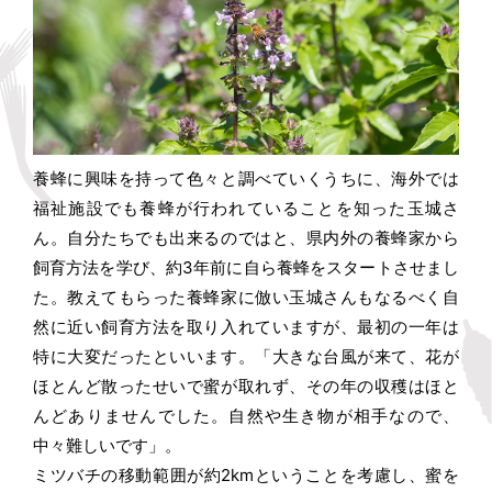
養蜂に興味を持って色々と調べていくうちに、海外では
福祉施設でも養蜂が行われていることを知った玉城さ
ん。自分たちでも出来るのではと、県内外の養蜂家から
飼育方法を学び、約3年前に自ら養蜂をスタートさせまし
た。教えてもらった養蜂家に倣い玉城さんもなるべく自
然に近い飼育方法を取り入れていますが、最初の一年は
特に大変だったといいます。「大きな台風が来て、花が
ほとんど散ったせいで蜜が取れず、その年の収穫はほと
んどありませんでした。自然や生き物が相手なので、
中々難しいです」。
ミツバチの移動範囲が約2kmということを考慮し、蜜を