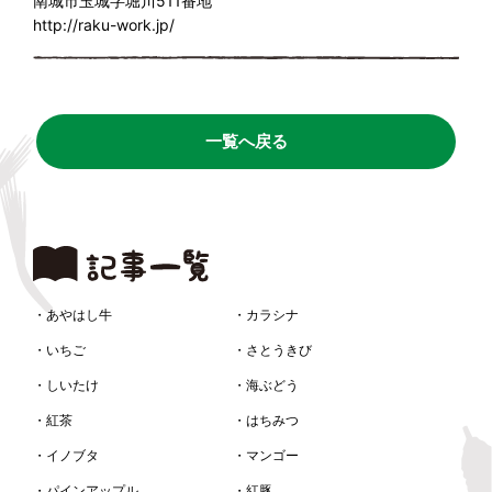
南城市玉城字堀川511番地
http://raku-work.jp/
一覧へ戻る
・あやはし牛
・カラシナ
・いちご
・さとうきび
・しいたけ
・海ぶどう
・紅茶
・はちみつ
・イノブタ
・マンゴー
・パインアップル
・紅豚