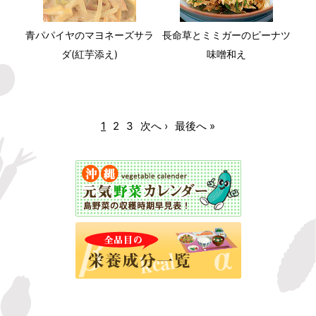
青パパイヤのマヨネーズサラ
長命草とミミガーのピーナツ
ダ(紅芋添え)
味噌和え
1
2
3
次へ ›
最後へ »