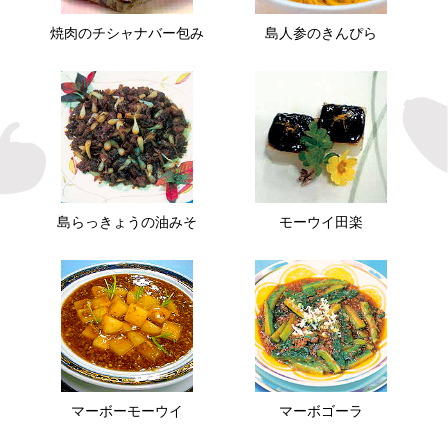
焼肉のチシャナバー包み
島人参のきんぴら
島らっきょうの油みそ
モーウイ田楽
マーボーモーウイ
マーボゴーラ