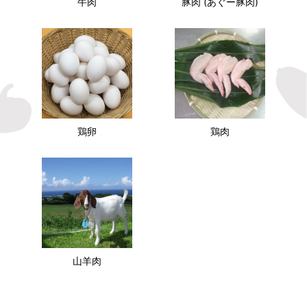
牛肉
豚肉 (あぐー豚肉)
鶏卵
鶏肉
山羊肉