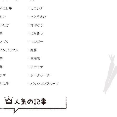
やはし牛
・カラシナ
ちご
・さとうきび
いたけ
・海ぶどう
茶
・はちみつ
ノブタ
・マンゴー
インアップル
・紅豚
芋
・車海老
卵
・アテモヤ
チマ
・シークヮーサー
とぶ牛
・パッションフルーツ