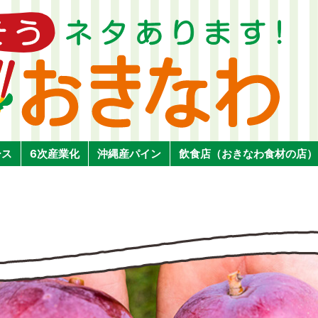
ース
6次産業化
沖縄産パイン
飲食店（おきなわ食材の店）