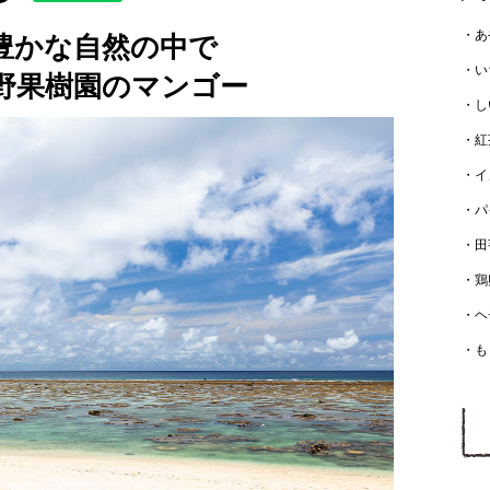
・あ
豊かな自然の中で
・い
野果樹園のマンゴー
・し
・紅
・イ
・パ
・田
・鶏
・ヘ
・も