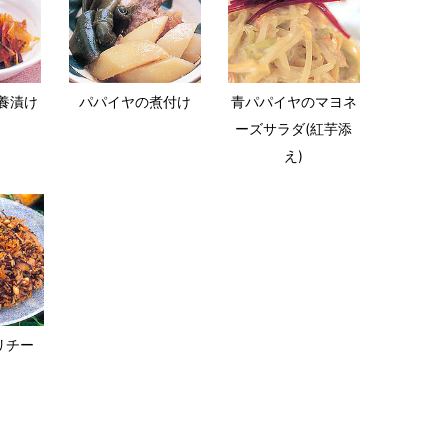
養漬け
パパイヤの煮付け
青パパイヤのマヨネ
ーズサラダ(紅芋添
え)
リチー