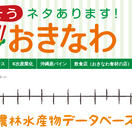
ース
6次産業化
沖縄産パイン
飲食店（おきなわ食材の店）
チー