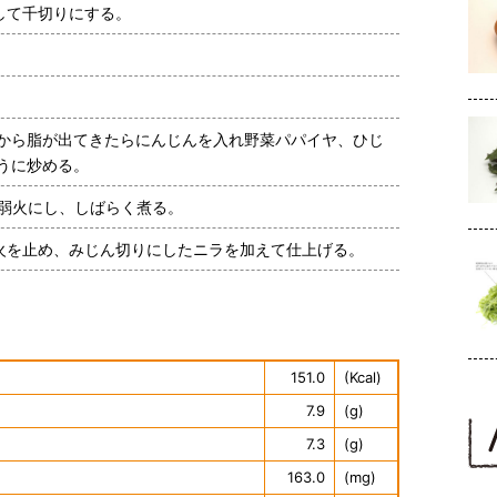
して千切りにする。
から脂が出てきたらにんじんを入れ野菜パパイヤ、ひじ
うに炒める。
え弱火にし、しばらく煮る。
火を止め、みじん切りにしたニラを加えて仕上げる。
151.0
(Kcal)
7.9
(g)
7.3
(g)
163.0
(mg)