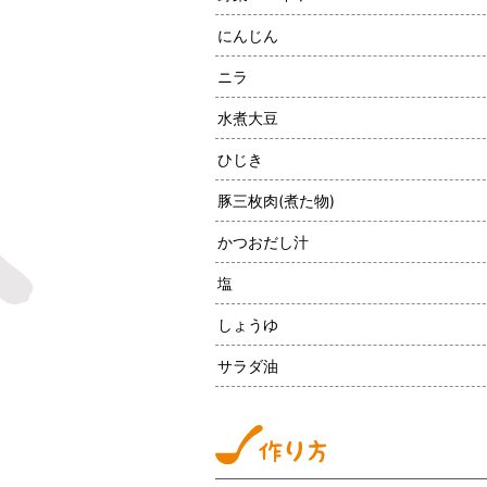
にんじん
ニラ
水煮大豆
ひじき
豚三枚肉(煮た物)
かつおだし汁
塩
しょうゆ
サラダ油