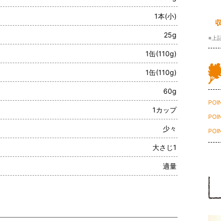
1本(小)
25g
※上
1缶(110g)
1缶(110g)
60g
POI
1カップ
POI
少々
POI
大さじ1
適量