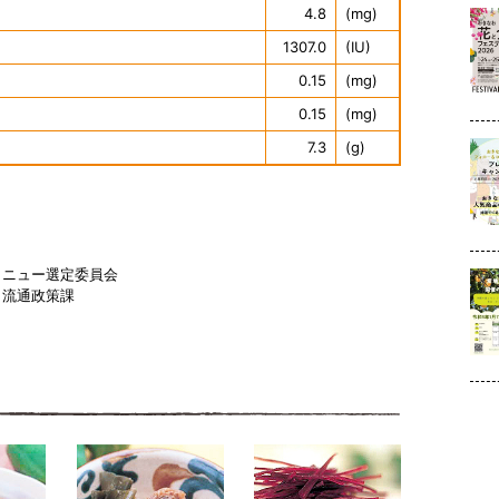
4.8
(mg)
1307.0
(IU)
0.15
(mg)
0.15
(mg)
7.3
(g)
メニュー選定委員会
 流通政策課