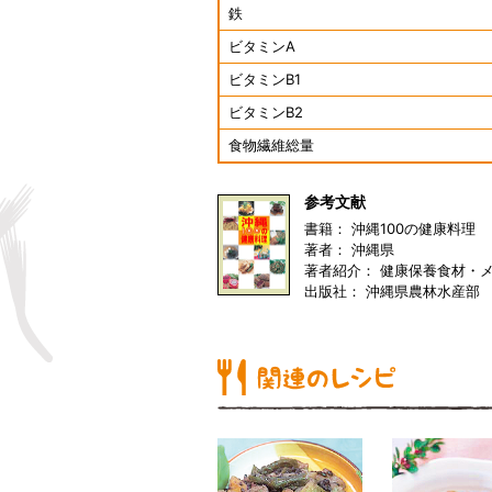
鉄
ビタミンA
ビタミンB1
ビタミンB2
食物繊維総量
参考文献
書籍： 沖縄100の健康料理
著者： 沖縄県
著者紹介： 健康保養食材・
出版社： 沖縄県農林水産部