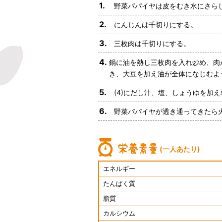
1.
野菜パパイヤは皮をむき水にさら
2.
にんじんは千切りにする。
3.
三枚肉は千切りにする。
4.
鍋に油を熱し三枚肉を入れ炒め、肉
き、大豆を加え油が全体になじむよ
5.
(4)にだし汁、塩、しょうゆを加
6.
野菜パパイヤが透き通ってきたら
(一人あたり)
エネルギー
たんぱく質
脂質
カルシウム