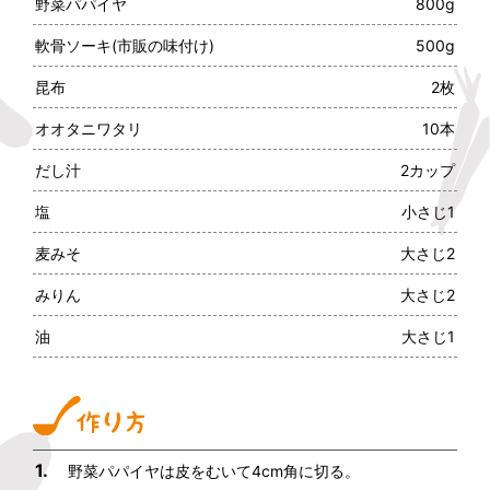
野菜パパイヤ
800g
軟骨ソーキ(市販の味付け)
500g
昆布
2枚
オオタニワタリ
10本
だし汁
2カップ
塩
小さじ1
麦みそ
大さじ2
みりん
大さじ2
油
大さじ1
1.
野菜パパイヤは皮をむいて4cm角に切る。