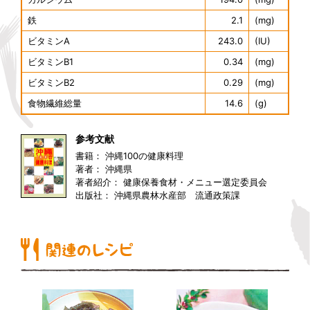
鉄
2.1
(mg)
ビタミンA
243.0
(IU)
ビタミンB1
0.34
(mg)
ビタミンB2
0.29
(mg)
食物繊維総量
14.6
(g)
参考文献
書籍： 沖縄100の健康料理
著者： 沖縄県
著者紹介： 健康保養食材・メニュー選定委員会
出版社： 沖縄県農林水産部 流通政策課