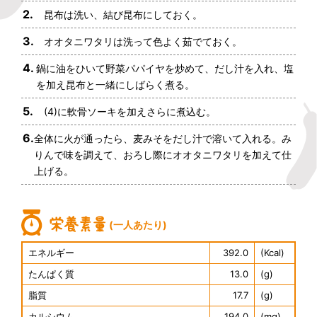
2.
昆布は洗い、結び昆布にしておく。
3.
オオタニワタリは洗って色よく茹でておく。
4.
鍋に油をひいて野菜パパイヤを炒めて、だし汁を入れ、塩
を加え昆布と一緒にしばらく煮る。
5.
(4)に軟骨ソーキを加えさらに煮込む。
6.
全体に火が通ったら、麦みそをだし汁で溶いて入れる。み
りんで味を調えて、おろし際にオオタニワタリを加えて仕
上げる。
(一人あたり)
エネルギー
392.0
(Kcal)
たんぱく質
13.0
(g)
脂質
17.7
(g)
カルシウム
194.0
(mg)