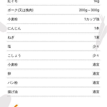
紅イモ
1kg
ボーク(又は挽肉)
200g～300g
小麦粉
1カップ強
にんじん
1本
ねぎ
1束
塩
少々
こしょう
少々
小麦粉
適宜
卵
適宜
パン粉
適宜
揚げ油
適宜