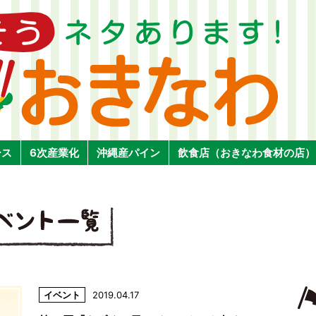
ース
6次産業化
沖縄産パイン
飲食店（おきなわ食材の店）
イベント
2019.04.17