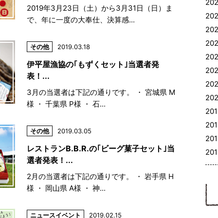
202
2019年3月23日（土）から3月31日（日）ま
20
で、年に一度の大奉仕、決算感...
202
202
その他
2019.03.18
202
伊平屋漁協の｢もずくセット｣当選者発
202
表！...
202
3月の当選者は下記の通りです。 ・ 宮城県 M
202
様 ・ 千葉県 P様 ・ 石...
201
201
その他
2019.03.05
201
レストランB.B.R.の｢ビーグ菓子セット｣当
201
選者発表！...
2月の当選者は下記の通りです。 ・ 岩手県 H
様 ・ 岡山県 A様 ・ 神...
ニュース
イベント
2019.02.15