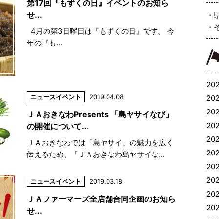
第17回『もずくの日』イベントのお知ら
せ...
4月の第3日曜日は『もずくの日』です。 今
年の『も...
202
ニュース
イベント
2019.04.08
202
202
ＪＡおきなわPresents 「島ヤサイなび」
202
の開催について...
202
ＪＡおきなわでは「島ヤサイ」の魅力を広く
202
伝えるため、「ＪＡおきなわ島ヤサイな...
20
20
ニュース
イベント
2019.03.18
202
ＪＡファーマーズ全店舗合同企画のお知ら
202
せ...