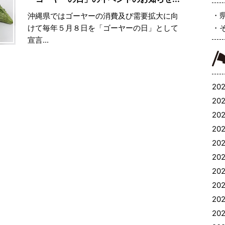
沖縄県ではゴーヤーの消費及び需要拡大に向
けて毎年５月８日を「ゴーヤーの日」として
宣言...
202
202
202
202
202
202
20
20
202
202