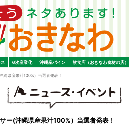
ース
6次産業化
沖縄産パイン
飲食店（おきなわ食材の店）
ー(沖縄県産果汁100%）当選者発表！
ーサー(沖縄県産果汁100%）当選者発表！