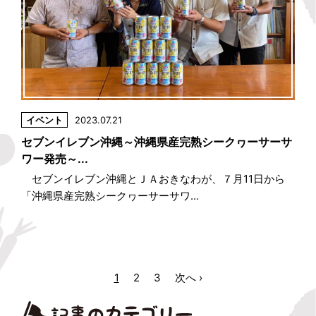
イベント
2023.07.21
セブンイレブン沖縄～沖縄県産完熟シークヮーサーサ
ワー発売～...
セブンイレブン沖縄とＪＡおきなわが、７月11日から
「沖縄県産完熟シークヮーサーサワ...
1
2
3
次へ ›