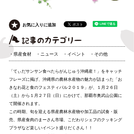
お気に入りに追加
県産食材
ニュース
イベント
その他
「てぃだサンサン食べたらがんじゅう沖縄産！」をキャッチ
フレー
ズに掲げ、沖縄県の農林水産物の魅力が詰まった「お
きなわ花と食のフェスティバル２
０１９」が、１月２６日
（土）から１月２７日（日）にかけて、那覇市奥武山公園に
て開催
されます。
この時期、旬を迎える県産農林水産物や加工品の試食・販
売、県産
食肉のまーさん市場、こだわりシェフのクッキング
プラザなど楽しいイベント盛り
だくさん！！