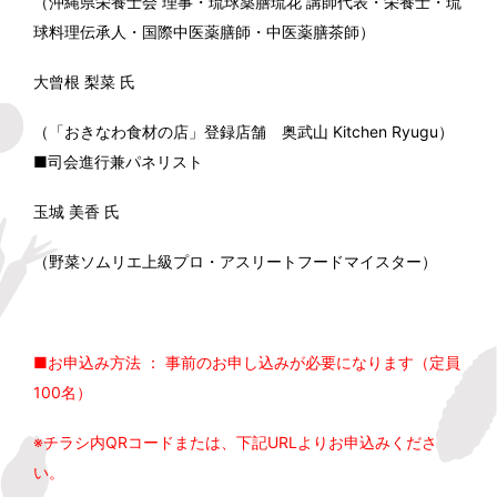
（沖縄県栄養士会 理事・琉球薬膳琉花 講師代表・栄養士・琉
球料理伝承人・国際中医薬膳師・中医薬膳茶師）
大曾根 梨菜 氏
（「おきなわ食材の店」登録店舗 奥武山 Kitchen Ryugu）
■司会進行兼パネリスト
玉城 美香 氏
（野菜ソムリエ上級プロ・アスリートフードマイスター）
■お申込み方法 ： 事前のお申し込みが必要になります（定員
100名）
※チラシ内QRコードまたは、下記URLよりお申込みくださ
い。