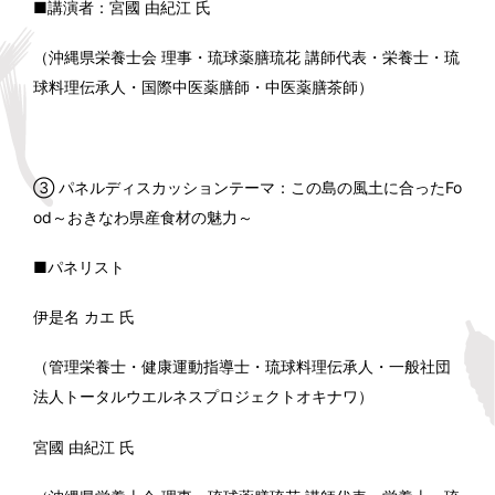
■講演者：宮國 由紀江 氏
（沖縄県栄養士会 理事・琉球薬膳琉花 講師代表・栄養士・琉
球料理伝承人・国際中医薬膳師・中医薬膳茶師）
③ パネルディスカッションテーマ：この島の風土に合ったFo
od～おきなわ県産食材の魅力～
■パネリスト
伊是名 カエ 氏
（管理栄養士・健康運動指導士・琉球料理伝承人・一般社団
法人トータルウエルネスプロジェクトオキナワ）
宮國 由紀江 氏