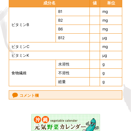
成分名
値
単位
B1
mg
B2
mg
ビタミンB
B6
mg
B12
μg
ビタミンC
mg
ビタミンK
μg
水溶性
g
食物繊維
不溶性
g
総量
g
コメント欄