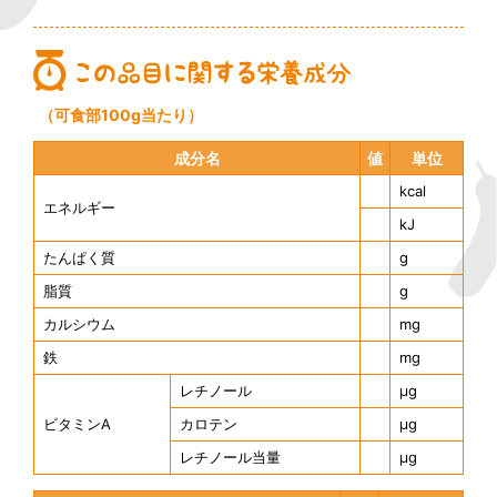
（可食部100g当たり）
成分名
値
単位
kcal
エネルギー
kJ
たんぱく質
g
脂質
g
カルシウム
mg
鉄
mg
レチノール
μg
ビタミンA
カロテン
μg
レチノール当量
μg