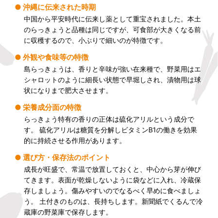
沖縄に伝来された時期
中国から平安時代に伝来し薬として重宝されました。本土
のらっきょうと品種は同じですが、可食部が大きくなる前
に収穫するので、小ぶりで細いのが特徴です。
外観や食味等の特徴
島らっきょうは、香りと辛味が強い在来種で、野菜用はエ
シャロットのように細長い状態で早堀しされ、漬物用は球
状になりまで肥大させます。
栄養成分面の特徴
らっきょう特有の香りの正体は硫化アリルという成分で
す。 硫化アリルは糖質を分解しビタミンB1の働きを効果
的に持続させる作用があります。
選び方・保存法のポイント
成長が旺盛で、常温で放置しておくと、中心から芽が伸び
てきます。表面が乾燥しないように袋などに入れ、冷蔵保
存しましょう。傷みやすいのでなるべく早めに食べましょ
う。 土付きのものは、長持ちします。新聞紙でくるんで冷
蔵庫の野菜庫で保存します。