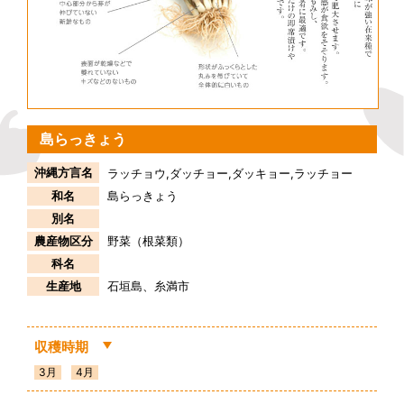
島らっきょう
沖縄方言名
ラッチョウ,ダッチョー,ダッキョー,ラッチョー
和名
島らっきょう
別名
農産物区分
野菜（根菜類）
科名
生産地
石垣島
糸満市
収穫時期
3月
4月