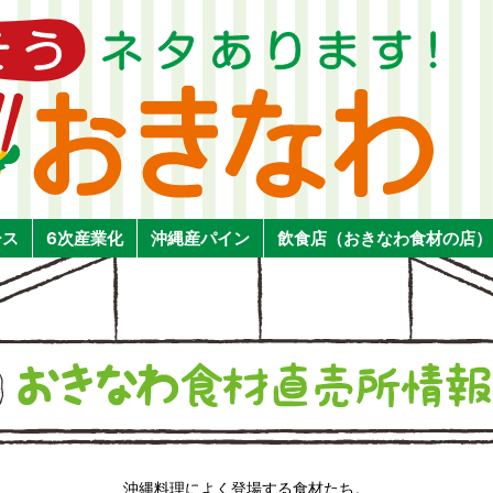
ース
6次産業化
沖縄産パイン
飲食店（おきなわ食材の店）
沖縄料理によく登場する食材たち。