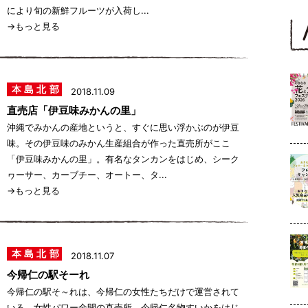
により旬の新鮮フルーツが入荷し...
→もっと見る
本島北部
2018.11.09
直売店「伊豆味みかんの里」
沖縄でみかんの産地というと、すぐに思い浮かぶのが伊豆
味。その伊豆味のみかん生産組合が作った直売所がここ
「伊豆味みかんの里」。有名なタンカンをはじめ、シーク
ヮーサー、カーブチー、オートー、タ...
→もっと見る
本島北部
2018.11.07
今帰仁の駅そーれ
今帰仁の駅そ～れは、今帰仁の女性たちだけで運営されて
いる、女性パワー全開の直売所。今帰仁名物すいかをはじ