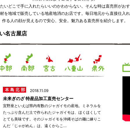
たいどこで手に入れたらいいのかわからない。そんな時は直売所がおす
材を地域で販売している地産地消のお店です。毎日地元から直接仕入れ
作る人の顔が見えるので安心、安全。魅力ある直売所を紹介します。
い名古屋店
本島北部
2018.11.09
未来ぎのざ 特産品加工直売センター
宜野座といえば県内有数のジャガイモの産地。ミネラルを
たっぷり含んだ土で作られたジャガイモは、ほくほくして
とても美味です。そのジャガイモを沖縄そばの麺に練りこ
んだ「じゃがめん」は、遠くからこ...