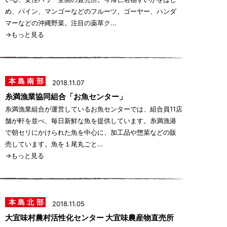
め、パイン、マンゴーなどのフルーツ。ゴーヤー、ハンダ
マーなどの沖縄野菜。注目の薬草ク...
→もっと見る
本島南部
2018.11.07
糸満漁業協同組合「お魚センター」
糸満漁業組合が運営しているお魚センターでは、組合員11店
舗が軒を並べ、毎日新鮮な魚を提供しています。糸満漁港
で朝セリにかけられた魚を中心に、加工品や惣菜などの販
売しています。魚を１尾丸ごと...
→もっと見る
本島北部
2018.11.05
大宜味村農村活性化センター 大宜味農産物直売所