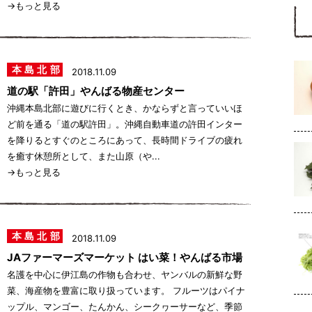
→もっと見る
本島北部
2018.11.09
道の駅「許田」やんばる物産センター
沖縄本島北部に遊びに行くとき、かならずと言っていいほ
ど前を通る「道の駅許田」。沖縄自動車道の許田インター
を降りるとすぐのところにあって、長時間ドライブの疲れ
を癒す休憩所として、また山原（や...
→もっと見る
本島北部
2018.11.09
JAファーマーズマーケット はい菜！やんばる市場
名護を中心に伊江島の作物も合わせ、ヤンバルの新鮮な野
菜、海産物を豊富に取り扱っています。 フルーツはパイナ
ップル、マンゴー、たんかん、シークヮーサーなど、季節