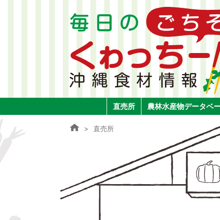
直売所
農林水産物データベ
直売所