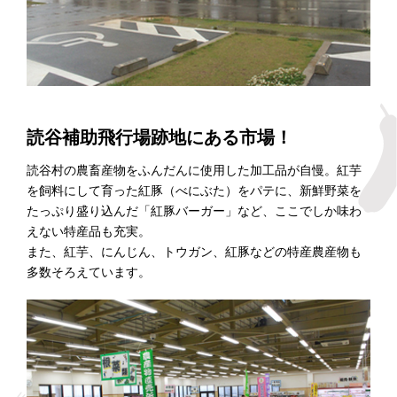
読谷補助飛行場跡地にある市場！
読谷村の農畜産物をふんだんに使用した加工品が自慢。紅芋
を飼料にして育った紅豚（べにぶた）をパテに、新鮮野菜を
たっぷり盛り込んだ「紅豚バーガー」など、ここでしか味わ
えない特産品も充実。
また、紅芋、にんじん、トウガン、紅豚などの特産農産物も
多数そろえています。