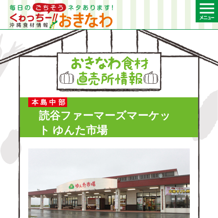
本島中部
読谷ファーマーズマーケッ
ト ゆんた市場