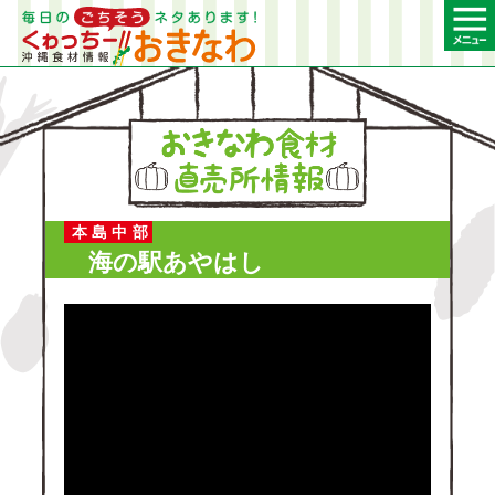
本島中部
海の駅あやはし