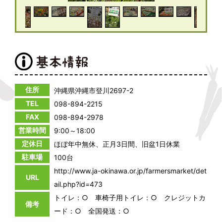
住所
沖縄県沖縄市登川2697-2
TEL
098-894-2215
FAX
098-894-2978
営業時間
9:00～18:00
定休日
ほぼ年中無休、正月3日間、旧盆1日休業
駐車場
100台
http://www.ja-okinawa.or.jp/farmersmarket/det
URL
ail.php?id=473
トイレ：○ 車椅子用トイレ：○ クレジットカ
備考
ード：○ 全国発送：○