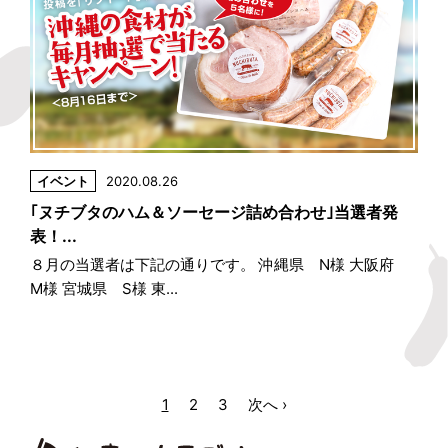
イベント
2020.08.26
｢ヌチブタのハム＆ソーセージ詰め合わせ｣当選者発
表！...
８月の当選者は下記の通りです。 沖縄県 N様 大阪府
M様 宮城県 S様 東...
1
2
3
次へ ›