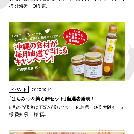
様 北海道 O様 東...
イベント
2020.10.14
｢はちみつ＆美ら酢セット｣当選者発表！...
8月の当選者は下記の通りです。 広島県 O様 大阪府 S
様 愛知県 I様 福...