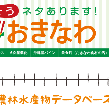
ース
6次産業化
沖縄産パイン
飲食店（おきなわ食材の店）