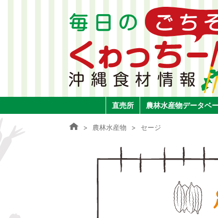
直売所
農林水産物データベ
農林水産物
セージ