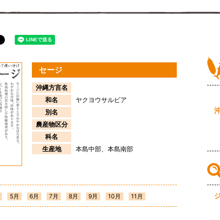
セージ
沖縄方言名
和名
ヤクヨウサルビア
別名
農産物区分
科名
生産地
本島中部
本島南部
5月
6月
7月
8月
9月
10月
11月