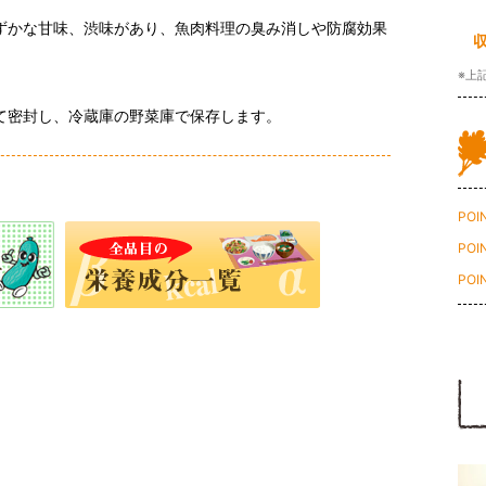
ずかな甘味、渋味があり、魚肉料理の臭み消しや防腐効果
※上
て密封し、冷蔵庫の野菜庫で保存します。
POI
POI
POI