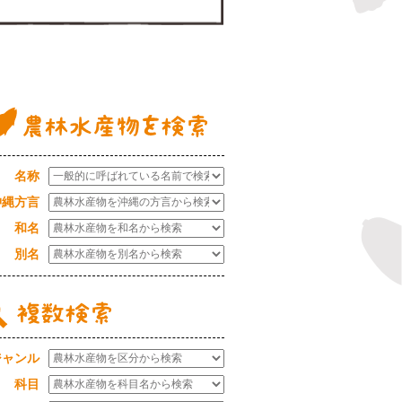
農林水産物データベース
名称
沖縄方言
和名
別名
ジャンル
科目