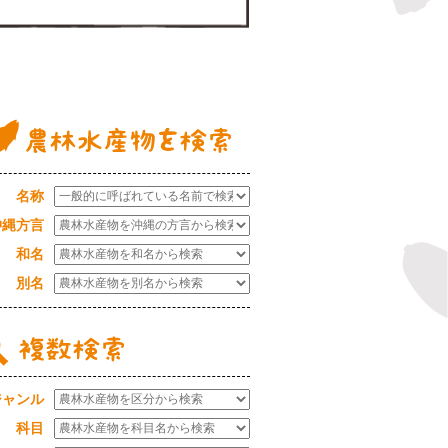
農林水産物データベース
名称
沖縄方言
和名
別名
ジャンル
科目