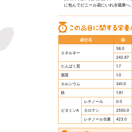
に包んでビニール袋にいれ冷蔵庫へ。
成分名
値
58.0
エネルギー
242.67
たんぱく質
1.7
脂質
1.0
カルシウム
341.0
鉄
1.91
レチノール
0.0
ビタミンA
カロテン
2550.0
レチノール当量
423.0