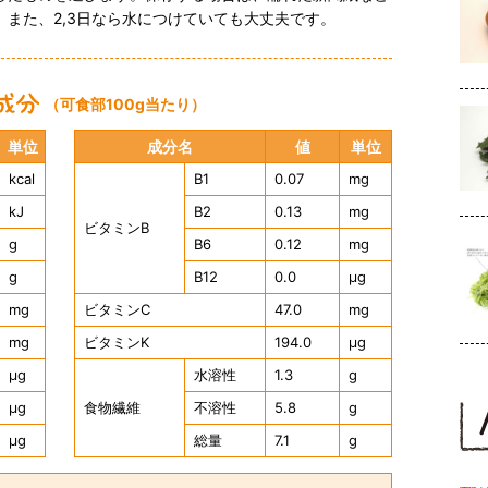
また、2,3日なら水につけていても大丈夫です。
（可食部100g当たり）
単位
成分名
値
単位
kcal
B1
0.07
mg
kJ
B2
0.13
mg
ビタミンB
g
B6
0.12
mg
g
B12
0.0
μg
mg
ビタミンC
47.0
mg
mg
ビタミンK
194.0
μg
μg
水溶性
1.3
g
μg
食物繊維
不溶性
5.8
g
μg
総量
7.1
g