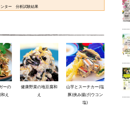
センター 分析試験結果
ガーの
健康野菜の地豆腐和
山芋とスーチカー(塩
噌和え
え
豚)挟み揚げ(ウコン
塩)