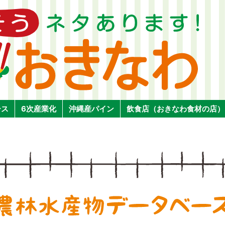
ース
6次産業化
沖縄産パイン
飲食店（おきなわ食材の店）