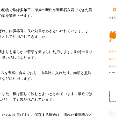
の植物で常緑多年草、海岸の断崖や珊瑚石灰岩でできた岩
の葉を繁茂させます。
※上
ばれ、内臓器官に良い効果があるといわれています。ま
マとして利用されてきました。
葉よりも柔らかい若芽を天ぷらに利用します。独特の香り
POI
と臭い消しになります。
POI
POI
ウムを豊富に含んでおり、山羊汁に入れたり、肉類と煮込
マなどに利用します。
ました。根は煎じて飲むとよいとされています。最近では
工品としても製品化されています。
したものを選びます。保存する場合は、濡れた新聞紙など