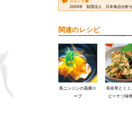
コメント欄
2005年 財団法人 日本食品分析
関連のレシピ
島ニンジンの薬膳ス
長命草とミミ
ープ
ピーナツ味