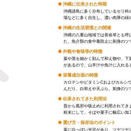
沖縄に伝来された時期
沖縄諸島に多く分布しているセリ科
場などに多く自生し、濃い肉厚の緑
沖縄の生活習慣との関連
沖縄の八重山地域では長命草とも呼
た、魚介類の食中毒防止に刺身のツ
外観や食味等の特徴
葉や茎を細かく刻んで和え物や、下
があるので、山羊汁や魚汁に入れる
栄養成分面の特徴
カロテンやビタミンCおよびカルシ
んだり、白和えや天ぷら、刺身のツ
伝承されてきた利用法
昔から風邪や咳止めに利用されてき
粉末にして、そばや菓子に幅広い加
選び方・保存法のポイント
葉に白っぽい光沢があり、ツヤツヤ