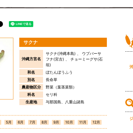
サクナ
サクナ(沖縄本島) 、 ウプバーサ
沖縄方言名
フナ(宮古) 、 チョーミーグサ(石
垣)
和名
ぼたんぼうふう
別名
長命草
農産物区分
野菜（葉茎菜類）
科名
セリ科
生産地
与那国島
八重山諸島
5月
6月
7月
8月
9月
10月
11月
12月